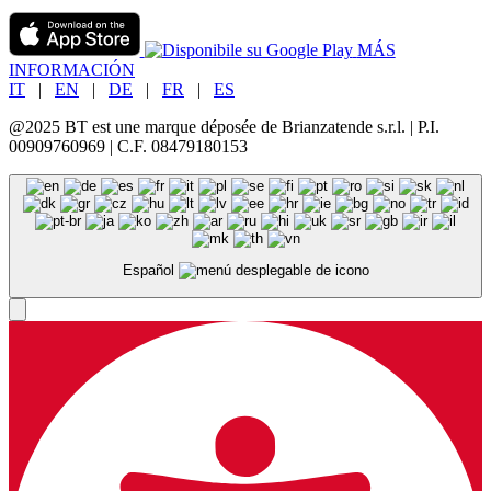
MÁS
INFORMACIÓN
IT
|
EN
|
DE
|
FR
|
ES
@2025 BT est une marque déposée de Brianzatende s.r.l. | P.I.
00909760969 | C.F. 08479180153
Español