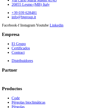
Via Carlo Maria Maggi 41/43
20855 Lesmo (MB) Italy
+39 039 628481
info@btgroup.it
Facebook-f
Instagram
Youtube
Linkedin
Empresa
El Grupo
Certificados
Contract
Distribuidores
Partner
Productos
Code
Pérgolas bioclimáticas
Pérgolas